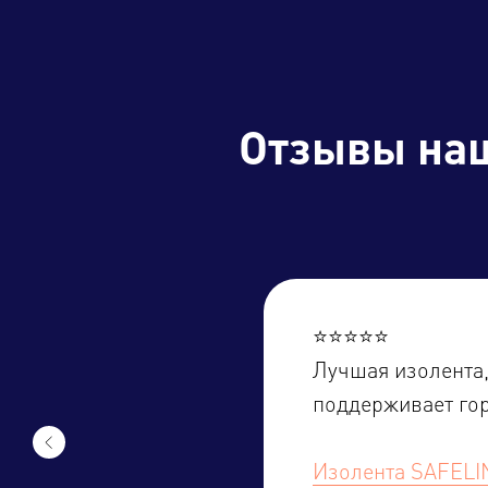
Отзывы
на
⭐️⭐️⭐️⭐️⭐️
Лучшая изолента,
поддерживает гор
Изолента SAFELI