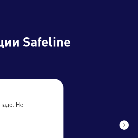
ии Safeline
надо. Не