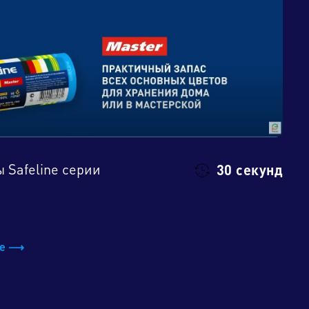
 Safeline серии
30 секунд
be ⟶