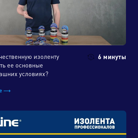
чественную изоленту
6 минуты
ть ее основные
машних условиях?
be ⟶