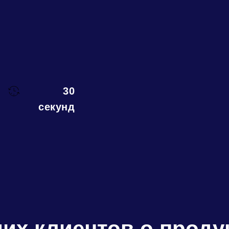
30
секунд
их клиентов о
продук