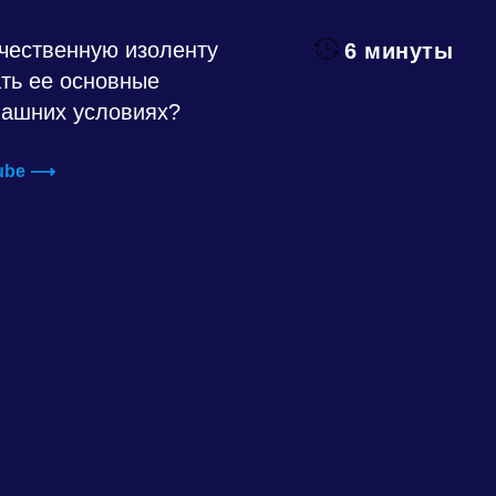
ачественную изоленту
6 минуты
ать ее основные
машних условиях?
Tube ⟶