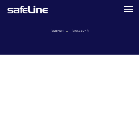
→
Главная
Глоссарий
Бесконтактный метод
Способ обнаружения переменного напряжения без
прямого касания токоведущих частей. Прибор реагирует
на электрическое поле вокруг провода под
напряжением.