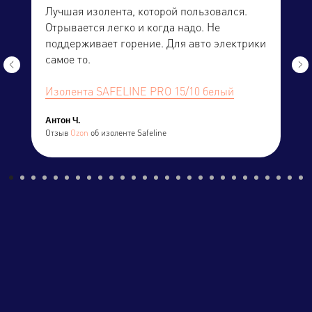
Лучшая изолента, которой пользовался.
Отрывается легко и когда надо. Не
поддерживает горение. Для авто электрики
самое то.
Изолента SAFELINE PRO 15/10 белый
Антон Ч.
Отзыв
Ozon
об изоленте Safeline