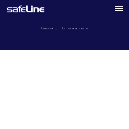
→
Главная
Вопросы и ответы
Как работает индикаторная
отвертка?
Индикаторная отвертка устроена следующим образом:
внутри нее находится светодиод, соединенный с
металлическим щупом. Когда щуп касается провода под
напряжением, а палец прикасается к контактной