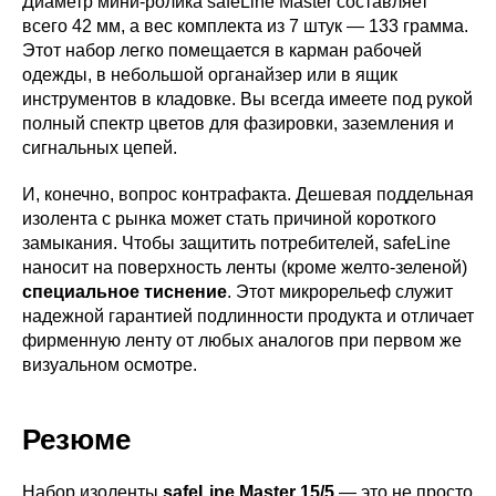
Диаметр мини-ролика safeLine Master составляет
всего 42 мм, а вес комплекта из 7 штук — 133 грамма.
Этот набор легко помещается в карман рабочей
одежды, в небольшой органайзер или в ящик
инструментов в кладовке. Вы всегда имеете под рукой
полный спектр цветов для фазировки, заземления и
сигнальных цепей.
И, конечно, вопрос контрафакта. Дешевая поддельная
изолента с рынка может стать причиной короткого
замыкания. Чтобы защитить потребителей, safeLine
наносит на поверхность ленты (кроме желто-зеленой)
специальное тиснение
. Этот микрорельеф служит
надежной гарантией подлинности продукта и отличает
фирменную ленту от любых аналогов при первом же
визуальном осмотре.
Резюме
Набор изоленты
safeLine Master 15/5
— это не просто